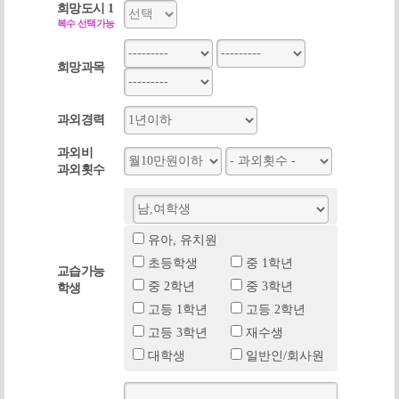
희망도시 1
복수 선택가능
희망과목
과외경력
과외비
과외횟수
유아, 유치원
초등학생
중 1학년
교습가능
중 2학년
중 3학년
학생
고등 1학년
고등 2학년
고등 3학년
재수생
대학생
일반인/회사원