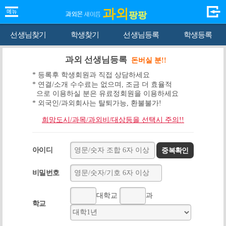
과외
팡팡
선생님찾기
학생찾기
선생님등록
학생등록
과외 선생님등록
돈버실 분!!
* 등록후 학생회원과 직접 상담하세요
* 연결/소개 수수료는 없으며, 조금 더 효율적
으로 이용하실 분은 유료정회원을 이용하세요
* 외국인/과외회사는 탈퇴가능, 환불불가!
희망도시/과목/과외비/대상등을 선택시 주의!!
아이디
중복확인
비밀번호
대학교
과
학교