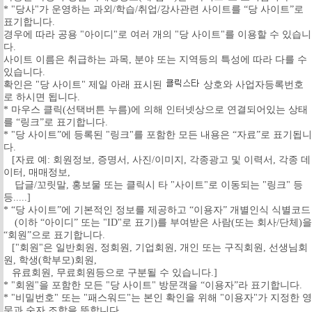
* "당사"가 운영하는 과외/학습/취업/강사관련 사이트를 “당 사이트”로
표기합니다.
경우에 따라 공용 "아이디"로 여러 개의 "당 사이트"를 이용할 수 있습니
다.
사이트 이름은 취급하는 과목, 분야 또는 지역등의 특성에 따라 다를 수
있습니다.
확인은 "당 사이트" 제일 아래 표시된
상호와 사업자등록번호
로 하시면 됩니다.
* 마우스 클릭(선택버튼 누름)에 의해 인터넷상으로 연결되어있는 상태
를 “링크”로 표기합니다.
* "당 사이트”에 등록된 "링크"를 포함한 모든 내용은 “자료”로 표기됩니
다.
[자료 예: 회원정보, 증명서, 사진/이미지, 각종광고 및 이력서, 각종 데
이터, 매매정보,
답글/꼬릿말, 홍보물 또는 클릭시 타 "사이트"로 이동되는 "링크" 등
등.....]
* “당 사이트”에 기본적인 정보를 제공하고 “이용자” 개별인식 식별코드
(이하 “아이디” 또는 "ID"로 표기)를 부여받은 사람(또는 회사/단체)을
“회원”으로 표기합니다.
["회원"은 일반회원, 정회원, 기업회원, 개인 또는 구직회원, 선생님회
원, 학생(학부모)회원,
유료회원, 무료회원등으로 구분될 수 있습니다.]
* "회원"을 포함한 모든 "당 사이트" 방문객을 “이용자”라 표기합니다.
* "비밀번호" 또는 "패스워드"는 본인 확인을 위해 "이용자"가 지정한 영
문과 숫자 조합을 뜻합니다.