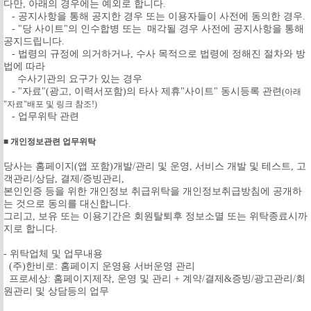
다만, 아래의 경우에는 예외로 합니다.
- 공지사항을 통해 공지한 경우 또는 이용자들이 사전에 동의한 경우.
- "당 사이트"의 인수합병 또는 매각될 경우 사전에 공지사항을 통해
공지드립니다.
- 법령의 규정에 의거하거나, 수사 목적으로 법령에 정해진 절차와 방
법에 따라
수사기관의 요구가 있는 경우
- "자료"(광고, 이력서포함)의 타사 제휴"사이트" 동시등록 관련
(아래
"자료"배포 및 링크 참조!)
- 업무위탁 관련
■ 개인정보관련 업무위탁
당사는 홈페이지(앱 포함)개발/관리 및 운영, 서비스 개발 및 테스트, 고
객관리/상담, 결제/증빙관리,
본인인증 등을 위한 개인정보 취급위탁을 개인정보취급방침에 공개하
는 것으로 동의를 대신합니다.
그리고, 보유 또는 이용기간은 회원탈퇴후 정보소멸 또는 위탁종료시까
지로 합니다.
- 위탁업체 및 업무내용
(주)한비로: 홈페이지 운영용 서버운영 관리
프로세상: 홈페이지제작, 운영 및 관리 + 계약/결제&증빙/광고관리/회
원관리 및 상담등의 업무