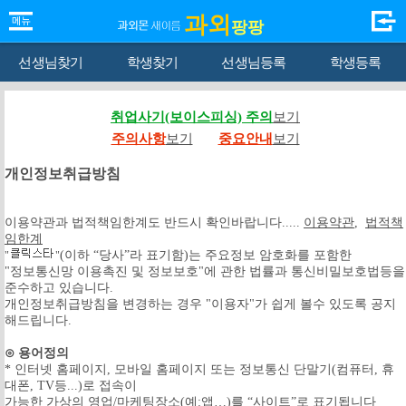
과외
팡팡
선생님찾기
학생찾기
선생님등록
학생등록
취업사기(보이스피싱) 주의
보기
주의사항
보기
중요안내
보기
개인정보취급방침
이용약관과 법적책임한계도 반드시 확인바랍니다.....
이용약관
,
법적책
임한계
(이하 “당사”라 표기함)는 주요정보 암호화를 포함한
"
"
"정보통신망 이용촉진 및 정보보호"에 관한 법률과 통신비밀보호법등을
준수하고 있습니다.
개인정보취급방침을 변경하는 경우 "이용자"가 쉽게 볼수 있도록 공지
해드립니다.
⊙ 용어정의
* 인터넷 홈페이지, 모바일 홈페이지 또는 정보통신 단말기(컴퓨터, 휴
대폰, TV등...)로 접속이
가능한 가상의 영업/마케팅장소(예:앱…)를 “사이트”로 표기됩니다